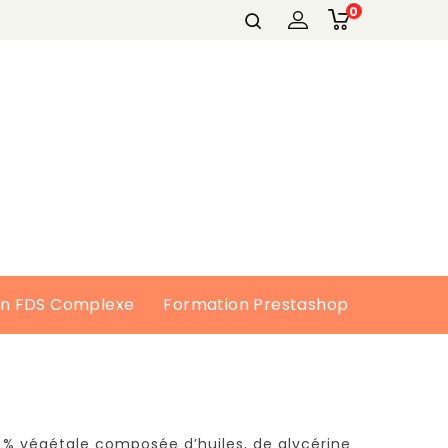
0
on FDS Complexe
Formation Prestashop
0 % végétale composée d’huiles, de glycérine