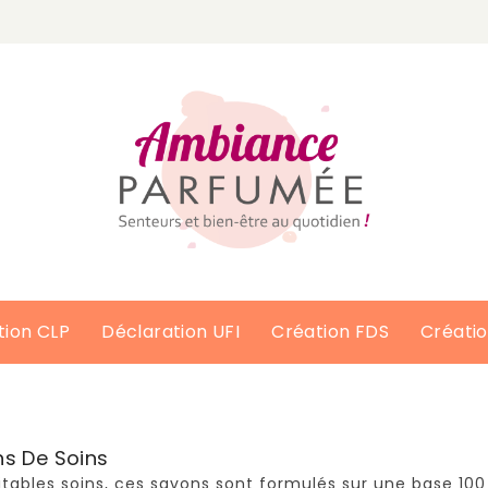
tion CLP
Déclaration UFI
Création FDS
Créati
s De Soins
itables soins, ces savons sont formulés sur une base 10