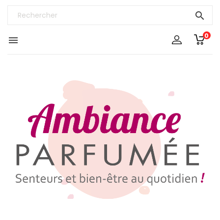

0
